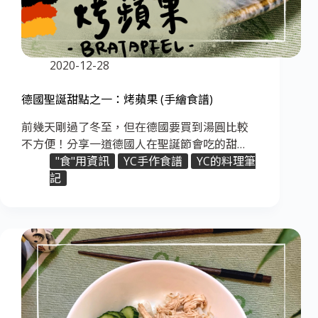
2020-12-28
德國聖誕甜點之一：烤蘋果 (手繪食譜)
前幾天剛過了冬至，但在德國要買到湯圓比較
不方便！分享一道德國人在聖誕節會吃的甜…
"食"用資訊
YC手作食譜
YC的料理筆
記